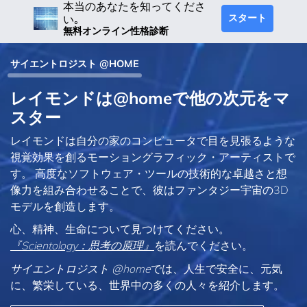
本当のあなたを知ってくださ
スタート
い｡
無料オンライン性格診断
サイエントロジスト @HOME
レイモンドは@homeで他の次元をマ
スター
レイモンドは自分の家のコンピュータで目を見張るような
視覚効果を創るモーショングラフィック・アーティストで
す。 高度なソフトウェア・ツールの技術的な卓越さと想
像力を組み合わせることで、彼はファンタジー宇宙の3D
モデルを創造します。
心、精神、生命について見つけてください。
『Scientology：思考の原理』
を読んでください。
サイエントロジスト @home
では、人生で安全に、元気
に、繁栄している、世界中の多くの人々を紹介します。