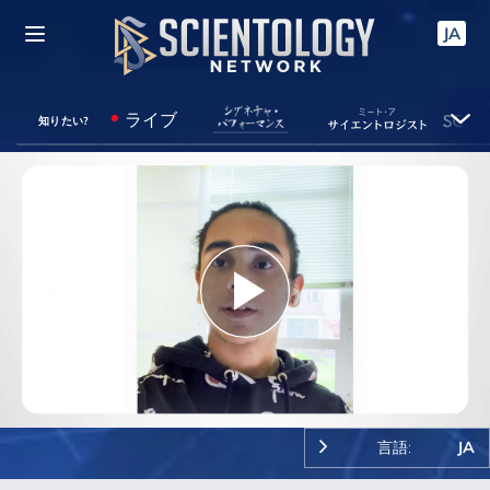
JA
ライブ
知りたい?
Play
Video
言語:
JA