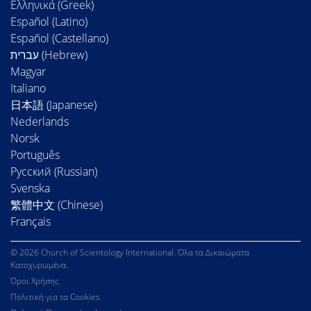
Ελληνικά (Greek)
Español (Latino)
Español (Castellano)
Magyar
Italiano
日本語 (Japanese)
Nederlands
Norsk
Português
Русский (Russian)
Svenska
繁體中文 (Chinese)
Français
© 2026 Church of Scientology International. Όλα τα Δικαιώματα
Κατοχυρωμένα.
Όροι Χρήσης
Πολιτική για τα Cookies