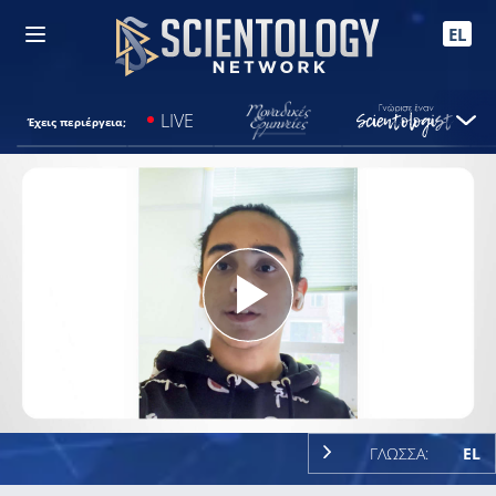
EL
LIVE
Έχεις περιέργεια;
Play
Video
ΓΛΩΣΣΑ:
EL