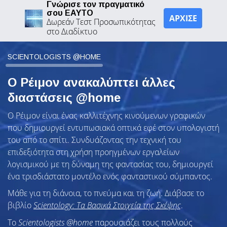
Γνώρισε τον πραγματικό
σου ΕΑΥΤΟ
ΑΡΧΙΣΕ
Δωρεάν Τεστ Προσωπικότητας
στο Διαδίκτυο
SCIENTOLOGISTS @HOME
Ο Ρέιμον ανακαλύπτει άλλες
διαστάσεις @home
Ο Ρέιμον είναι ένας καλλιτέχνης κινούμενων γραφικών
που δημιουργεί εντυπωσιακά οπτικά εφέ στον υπολογιστή
του από το σπίτι. Συνδυάζοντας την τεχνική του
επιδεξιότητα στη χρήση προηγμένων εργαλείων
λογισμικού με τη δύναμη της φαντασίας του, δημιουργεί
ένα τρισδιάστατο μοντέλο ενός φανταστικού σύμπαντος.
Μάθε για τη διάνοια, το πνεύμα και τη ζωή. Διάβασε το
βιβλίο
Scientology: Τα Βασικά Στοιχεία της Σκέψης
.
To
Scientologists @home
παρουσιάζει τους πολλούς