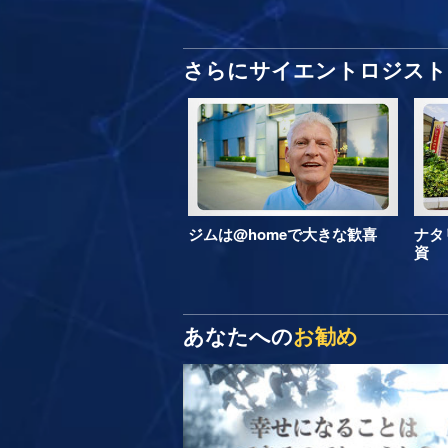
さらにサイエントロジスト 
ジムは@homeで大きな歓喜
ナタ
資
あなたへの
お勧め