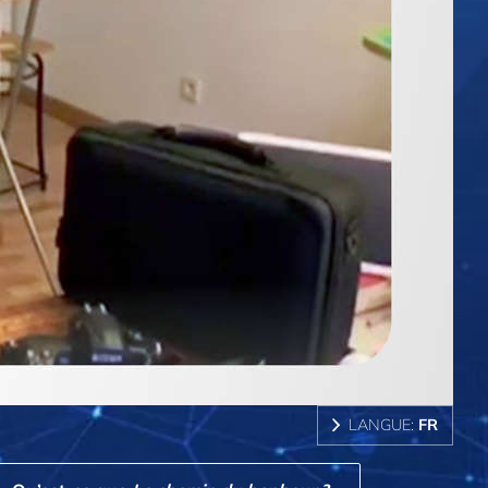
LANGUE:
FR