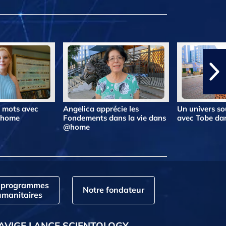
s mots avec
Angelica apprécie les
Un univers so
@home
Fondements dans la vie dans
avec Tobe d
@home
 programmes
Notre fondateur
manitaires
AVIGE LANCE SCIENTOLOGY