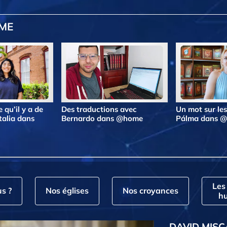
OME
 qu’il y a de
Des traductions avec
Un mot sur le
talia dans
Bernardo dans @home
Pálma dans 
Les
s ?
Nos églises
Nos croyances
hu
DAVID MISC