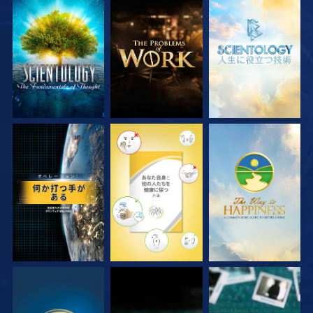
シリーズを探求
シリーズを探求
シリーズを探求
観る
観る
観る
観る
観る
観る