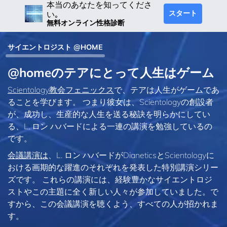
本当のあなたを知ってくださ
スタート
い｡
無料オンライン性格診断
サイエントロジスト @HOME
@homeのテアにとって人生はゲーム
Scientology教会フェニックス
で、テアは人生がゲームであ
ることを学びます。 つまり彼女は、Scientologyの創設者
が、成功し、生産的な人生を送る秘訣を明らかにしてい
る、L. ロン ハバードによる一連の講演を勉強しているの
です。
会議講演は
、L. ロン ハバードがDianeticsとScientologyに
おける画期的な躍進のそれぞれを発表した特別講演シリー
ズです。 これらの講演には、経験豊かなサイエントロジ
ストやこの主題に全く新しい人々が参加していました。で
すから、この会議講演を聴くよう、すべての人が招かれま
す。