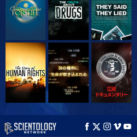
観る
観る
観る
観る
観る
シリーズを探求