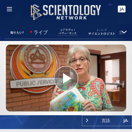
JA
ライブ
知りたい?
Play
Video
言語:
JA