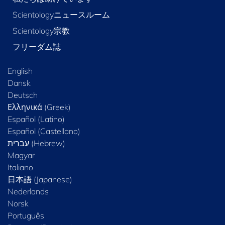
Scientologyニュースルーム
Scientology宗教
フリーダム誌
English
Dansk
Deutsch
Ελληνικά (Greek)
Español (Latino)
Español (Castellano)
Magyar
Italiano
日本語 (Japanese)
Nederlands
Norsk
Português