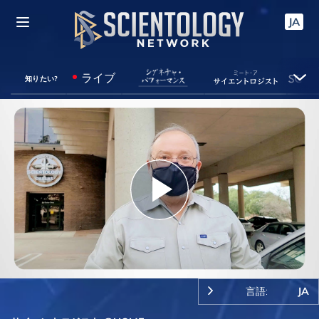
JA
ライブ
知りたい?
Play
Video
言語:
JA