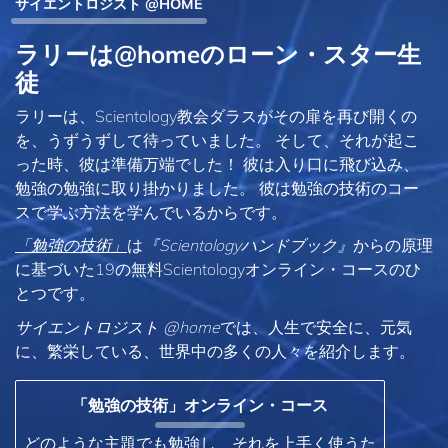
サイエントロジスト @HOME
ラリーは@homeのローン・スター生
徒
ラリーは、Scientology教会ダラスがその扉を再び開くの
を、うずうずして待っていました。 そして、それが起こ
った時、彼は準備万端でした！ 彼は入り口に飛び込み、
勉強の勉強に取り掛かりました。 彼は勉強の技術のコー
スで学ぶ方法を学んでいるからです。
「勉強の技術」
は
『Scientologyハンドブック』
からの原理
に基づいた19の無料Scientologyオンライン・コースのひ
とつです。
サイエントロジスト @home
では、人生で安全に、元気
に、繁栄している、世界中の多くの人々を紹介します。
「勉強の技術」オンライン・コース
どのような主題でも勉強し、それを上手く使うた