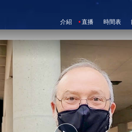
介紹
直播
時間表