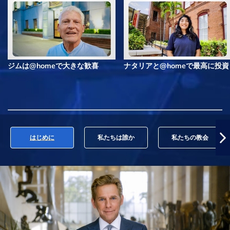
ジムは@homeで大きな歓喜
ナタリアと@homeで最高に投資
はじめに
私たちは誰か
私たちの教会