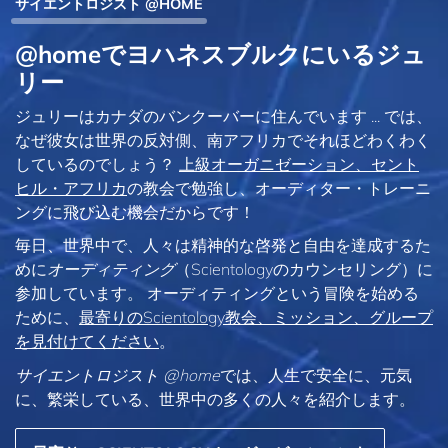
サイエントロジスト @HOME
@homeでヨハネスブルクにいるジュ
リー
ジュリーはカナダのバンクーバーに住んでいます ... では、
なぜ彼女は世界の反対側、南アフリカでそれほどわくわく
しているのでしょう？
上級オーガニゼーション、セント
ヒル・アフリカ
の教会で勉強し、オーディター・トレーニ
ングに飛び込む機会だからです！
毎日、世界中で、人々は精神的な啓発と自由を達成するた
めに
オーディティング
（Scientologyのカウンセリング）に
参加しています。 オーディティングという冒険を始める
ために、
最寄りのScientology教会、ミッション、グループ
を見付けてください
。
サイエントロジスト @home
では、人生で安全に、元気
に、繁栄している、世界中の多くの人々を紹介します。