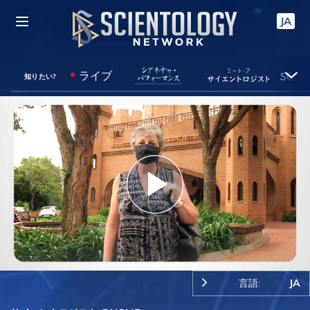
JA
ライブ
知りたい?
Play
Video
言語:
JA