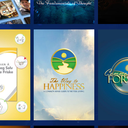
 SERIEN
SE
S