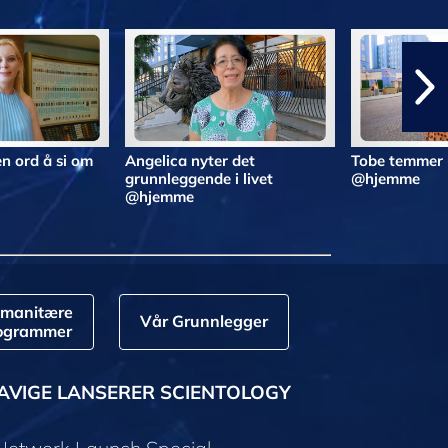
n ord å si om
Angelica nyter det
Tobe temmer 
grunnleggende i livet
@hjemme
@hjemme
manitære
Vår Grunnlegger
ogrammer
AVIGE LANSERER SCIENTOLOGY