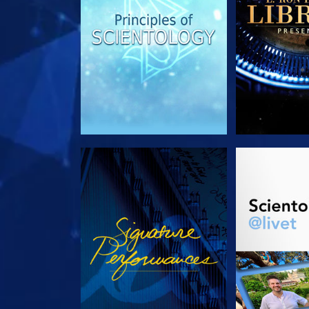
SE
UTFORSK