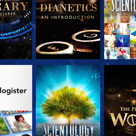
 SERIEN
SE
UTFORSK