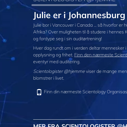
Julie er i Johannesbu
Julie bor i Vancouver i Canada ... så hvorfor er
Afrika? Over muligheten til å studere i hennes 
og fordype seg i sin auditørtrening!
Hver dag rundt om i verden deltar mennesker 
opplysning og frihet.
Finn den nærmeste Sciento
eventyr med auditering.
Scientologister @hjemme
viser de mange menne
blomstrer i livet.
Finn din nærmeste Scientology Organisas
MER FRA SCIENTOLOGISTER @