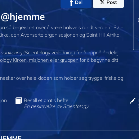
Del
Post
rg @hjemme
 hun så begeistret over å være halvveis rundt verden i Sør-
Kirke,
den Avanserte organisasjonen og Saint Hill Afrika
,
i
auditering
(Scientology veiledning) for å oppnå åndelig
logy Kirken, misjonen eller gruppen
for å begynne ditt
sker over hele kloden som holder seg trygge, friske og
jon
Bestill et gratis hefte
En beskrivelse av Scientology
HJEMME