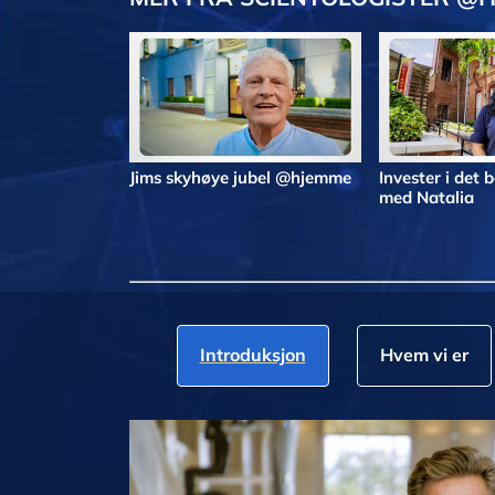
Jims skyhøye jubel @hjemme
Invester i det
med Natalia
Introduksjon
Hvem vi er