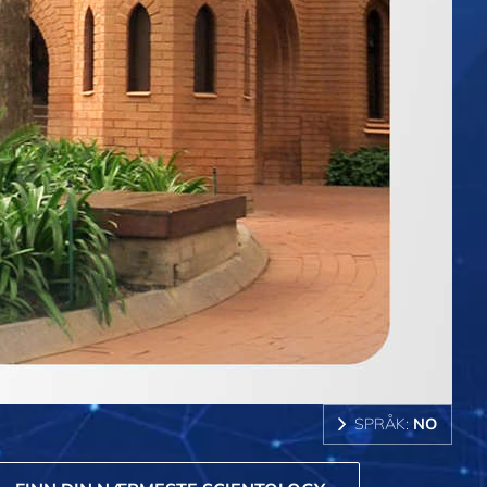
SPRÅK:
NO