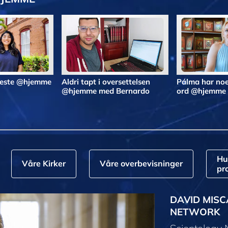
 beste @hjemme
Aldri tapt i oversettelsen
Pálma har noe
@hjemme med Bernardo
ord @hjemme
Hu
Våre Kirker
Våre overbevisninger
pr
DAVID MISC
NETWORK