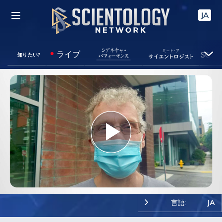
JA
ライブ
知りたい?
Play
Video
言語:
JA