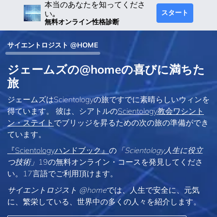
本当のあなたを知ってくださ
スタート
い｡
無料オンライン性格診断
サイエントロジスト @HOME
ジェームズの@homeの喜びに満ちた
旅
ジェームズはScientologyの旅ですでに素晴らしいウィンを
得ています。 彼は、シアトルの
Scientology教会ワシント
ン・ステイト
でブリッジを昇るための次の旅の準備ができ
ています。
『Scientologyハンドブック』
の
「Scientology人生に役立
つ技術」
19の無料オンライン・コースを発見してくださ
い。17言語でご利用頂けます。
サイエントロジスト @home
では、人生で安全に、元気
に、繁栄している、世界中の多くの人々を紹介します。