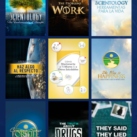
SERIES
SERIES
SERIES
VE
VE
VE
VE
VE
VE