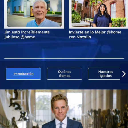
Jim está Increíblemente
Invierte en lo Mejor @home
Jubiloso @home
con Natalia
Quiénes
Nuestras
Introducción
Somos
Iglesias