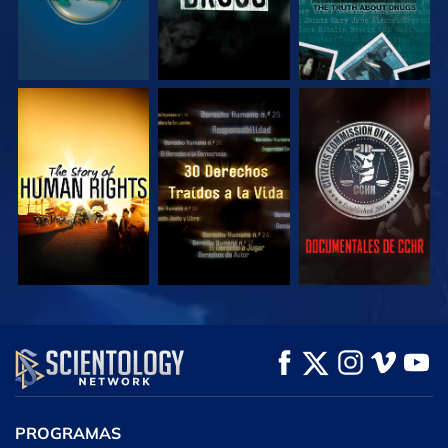
VE
VE
VE
VE
VE
EXPLORA LAS
SERIES
PROGRAMAS