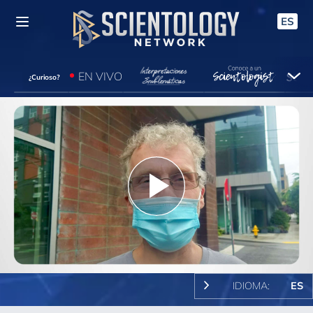
ES
EN VIVO
¿Curioso?
Play
Video
IDIOMA:
ES