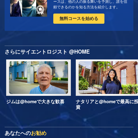
ースは、他の人の振る舞いを予測し、誰を信
頼できるのかを知る方法を紹介します。
無料コースを始める
さらにサイエントロジスト @HOME
ジムは@homeで大きな歓喜
ナタリアと@homeで最高に
資
あなたへの
お勧め