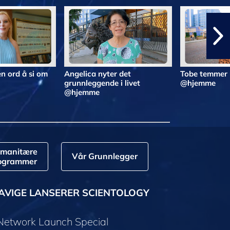
n ord å si om
Angelica nyter det
Tobe temmer 
grunnleggende i livet
@hjemme
@hjemme
manitære
Vår Grunnlegger
ogrammer
AVIGE LANSERER SCIENTOLOGY
 Network Launch Special