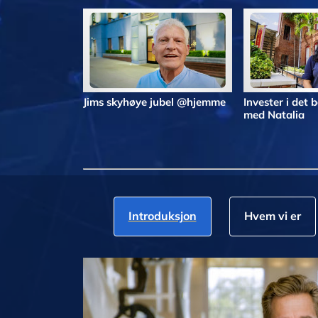
Jims skyhøye jubel @hjemme
Invester i det
med Natalia
Introduksjon
Hvem vi er