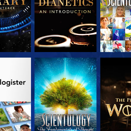
 SERIEN
SE
UTFORSK