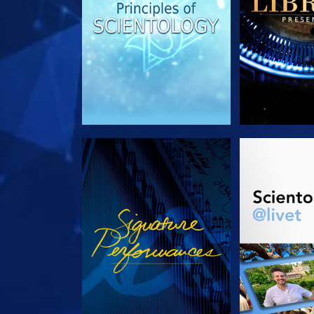
SE
UTFORSK