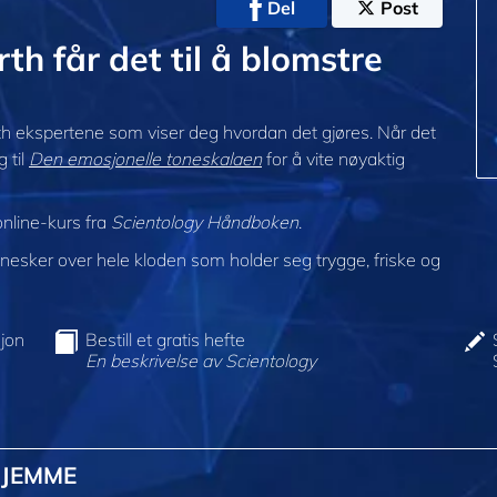
Del
Post
h får det til å blomstre
rth ekspertene som viser deg hvordan det gjøres. Når det
 til
Den emosjonelle toneskalaen
for å vite nøyaktig
online-kurs fra
Scientology Håndboken
.
sker over hele kloden som holder seg trygge, friske og
jon
Bestill et gratis hefte
En beskrivelse av Scientology
HJEMME