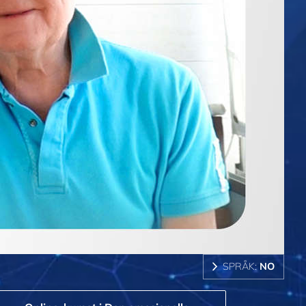
SPRÅK:
NO