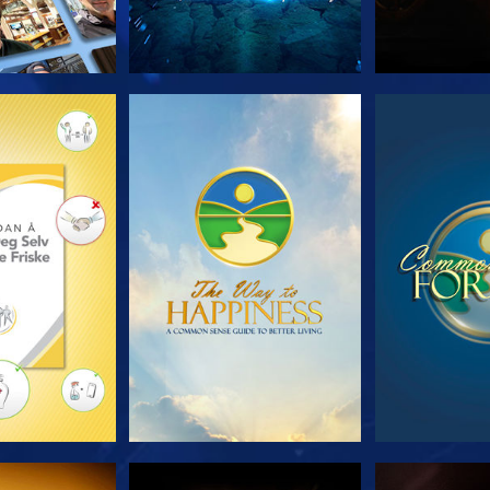
 SERIEN
SE
S