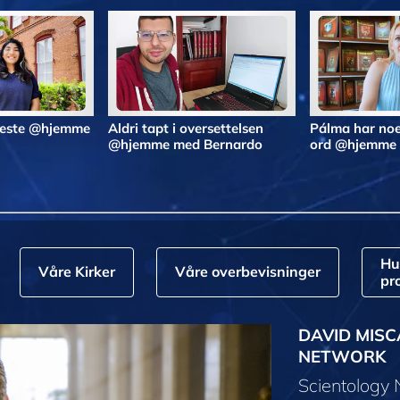
 beste @hjemme
Aldri tapt i oversettelsen
Pálma har noe
@hjemme med Bernardo
ord @hjemme
Hu
Våre Kirker
Våre overbevisninger
pr
DAVID MISC
NETWORK
Scientology