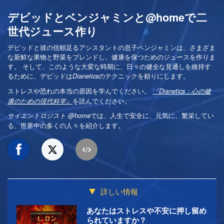
デビッドとベンジャミンと@homeで二
世代ジュース作り
デビッドと彼の信頼足るアシスタントの息子ベンジャミンは、さまざま
な新鮮な果物と野菜をブレンドし、健康を保つためのジュースを作りま
す。 そして、このような大変な時期に、日々の健全な見通しを維持す
るために、デビッドは
のテクニックを頼りにします。
Dianetics
ストレスや恐れの本当の原因を学んでください。
『Dianetics：心の健
を読んでください。
康のための現代科学』
では、人生で安全に、元気に、繁栄してい
サイエントロジスト @home
る、世界中の多くの人々を紹介します。
詳しい情報
あなたはストレスや不安に押し留め
られていますか？