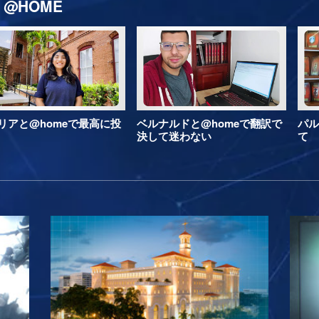
@HOME
リアと@homeで最高に投
ベルナルドと@homeで翻訳で
パル
決して迷わない
て