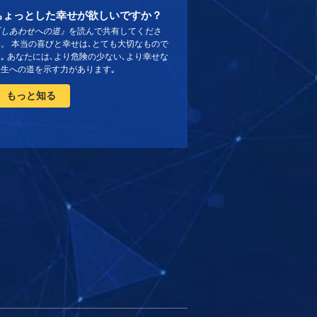
ちょっとした幸せが欲しいですか？
『しあわせへの道』
を読んで共有してくださ
い。 本当の喜びと幸せは､とても大切なもので
｡ あなたには､より危険の少ない､より幸せな
人生への道を示す力があります｡
もっと知る