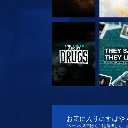
観る
観る
観る
観る
お気に入りにすばや
[ページの表示]から[+]を選択して