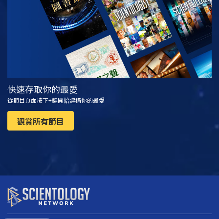
快速存取你的最愛
從節目頁面按下+鍵開始建構你的最愛
觀賞所有節目