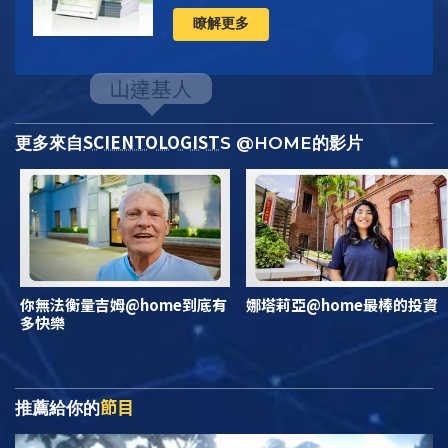
瞭解更多
SCIENTOLOGIST
更多來自
S @HOME的影片
你無法衡量吉姆@home到底有
娜塔莉亞@home最棒的投資
多快樂
節目
推薦給你的