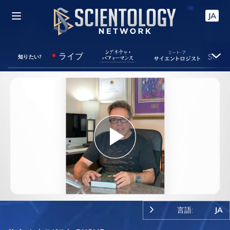
JA
ライブ
知りたい?
Play
Video
言語:
JA