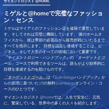
サイエントロジスト @HOME
ミゲルと@homeで完璧なファッショ
ン・センス
ミゲルはマイアミのファッション店を遠隔で運営していま
す。そしてそれは完璧に機能しています。 彼のホームオ
フィスから、彼は季節の必需品から販売作戦にいたるまで
すべてを指示します。 目標を設定し達成することは、ビ
ジネス、そして人生のすべての領域において重要です。
『サイエントロジー・ハンドブック』
の
「ターゲットとゴ
ール」
コースで利用できるツールは、誰もがより効率的に
目標を達成するのを助けものです。
「ターゲットとゴール」
は
『Scientologyハンドブック』
か
らの原理に基づいた19の無料Scientologyオンライン・コ
ースのひとつです。
サイエントロジスト @home
では、人生で安全に、元気
に、繁栄している、世界中の多くの人々を紹介します。