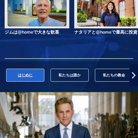
ジムは@homeで大きな歓喜
ナタリアと@homeで最高に投資
はじめに
私たちは誰か
私たちの教会