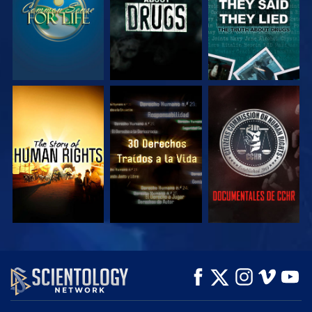
VE
VE
VE
VE
VE
EXPLORA LAS
SERIES