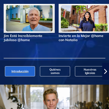
Jim Está Increíblemente
Invierte en lo Mejor @home
Jubiloso @home
con Natalia
Quiénes
Nuestras
Introducción
somos
Iglesias