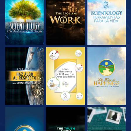
EXPLORA LAS
EXPLORA LAS
EXPLORA LAS
SERIES
SERIES
SERIES
VE
VE
VE
VE
VE
VE