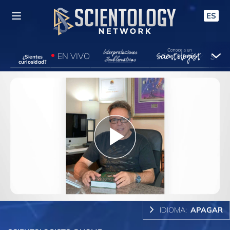
ES
EN VIVO
¿Sientes
curiosidad?
Play
Video
IDIOMA:
APAGAR