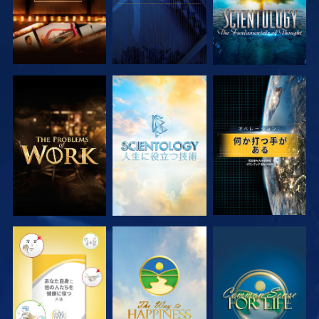
シリーズを探求
シリーズを探求
観る
観る
観る
観る