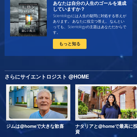
あなたは自分の人生のゴールを達成
していますか？
Scientologyには人生の疑問に対処する答えが
あります。 あなたに役立つ答え。 なんとい
っても、Scientologyの主題は
あなた
だからで
す。
もっと知る
さらにサイエントロジスト @HOME
ジムは@homeで大きな歓喜
ナタリアと@homeで最高に
資