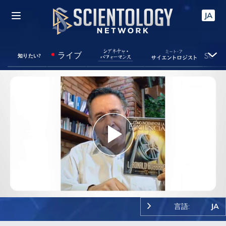
JA
ライブ
知りたい?
Play
Video
言語:
JA