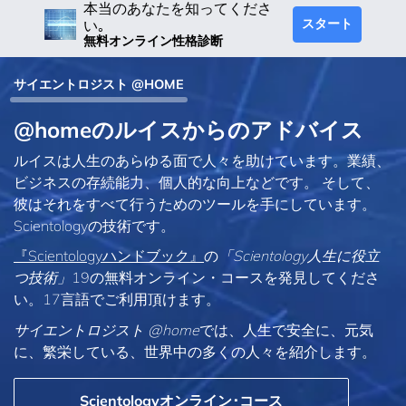
本当のあなたを知ってくださ
スタート
い｡
無料オンライン性格診断
サイエントロジスト @HOME
@homeのルイスからのアドバイス
ルイスは人生のあらゆる面で人々を助けています。業績、
ビジネスの存続能力、個人的な向上などです。 そして、
彼はそれをすべて行うためのツールを手にしています。
Scientologyの技術です。
『Scientologyハンドブック』
の
「Scientology人生に役立
つ技術」
19の無料オンライン・コースを発見してくださ
い。17言語でご利用頂けます。
サイエントロジスト @home
では、人生で安全に、元気
に、繁栄している、世界中の多くの人々を紹介します。
Scientologyオンライン･コース