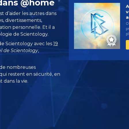
s dans @home
A
v
st d’aider les autres dans
a
es, divertissements,
Ob
ation personnelle. Et il a
pr
ologie de Scientology.
p
 de Scientology avec les
19
 de Scientology
,
 de nombreuses
ui restent en sécurité, en
 dans la vie.