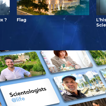
ux ?
Flag
L’hi
Sci