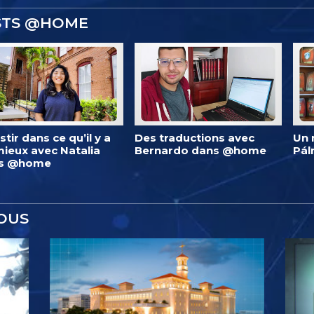
ISTS @HOME
stir dans ce qu’il y a
Des traductions avec
Un 
ieux avec Natalia
Bernardo dans @home
Pá
s @home
OUS