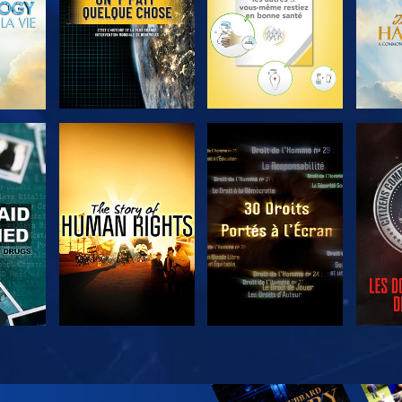
ER
REGARDER
REGARDER
R
ER
REGARDER
REGARDER
DÉC