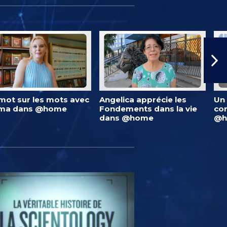
mot sur les mots avec
Angelica apprécie les
Un 
lma dans @home
Fondements dans la vie
co
dans @home
@h