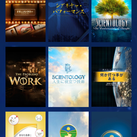
シリーズを探求
シリーズを探求
観る
観る
観る
観る