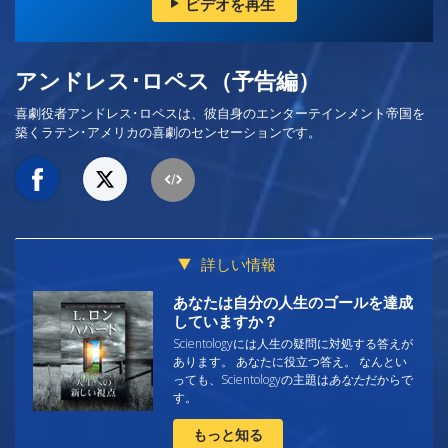
ビデオを再生
アンドレス･ロペス（予告編）
喜劇役者アンドレス･ロペスは、彼自身のエンターテインメント帝国を
築くラテン･アメリカの喜劇のセンセーションです。
詳しい情報
あなたは自分の人生のゴールを達成
していますか？
Scientologyには人生の疑問に対処する答えが
あります。 あなたに役立つ答え。 なんとい
っても、Scientologyの主題は
あなた
だからで
す。
もっと知る