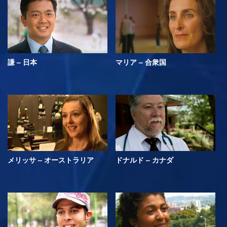
謙 – 日本
マリア – 合衆国
メリッサ – オーストラリア
ドナルド – カナダ