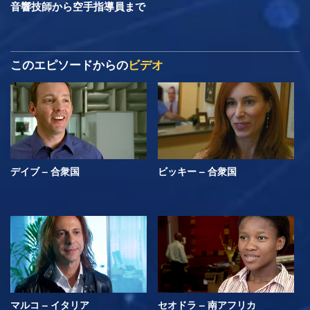
音響技師から空手指導員まで
このエピソードからの
ビデオ
デイブ – 合衆国
ビッキー – 合衆国
マルコ – イタリア
セオドラ – 南アフリカ