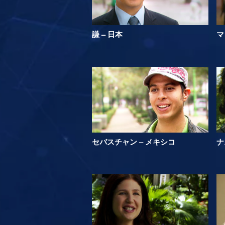
謙 – 日本
マ
セバスチャン – メキシコ
ナ