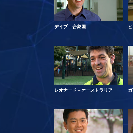
デイブ – 合衆国
ビ
レオナード – オーストラリア
ガ