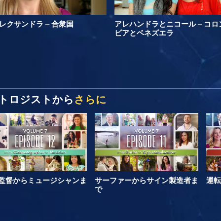
レクサンドラ – 合衆国
アレハンドラとニコール – コロ
ビアとベネズエラ
トロジストから
さらに
監督からミュージシャンま
サーファーからサイン製造者ま
運転
で