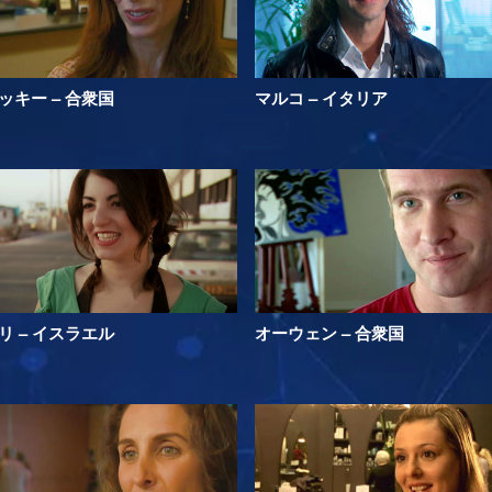
ッキー – 合衆国
マルコ – イタリア
リ – イスラエル
オーウェン – 合衆国