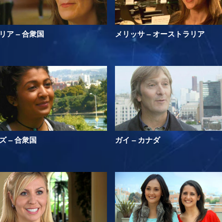
リア – 合衆国
メリッサ – オーストラリア
ズ – 合衆国
ガイ – カナダ