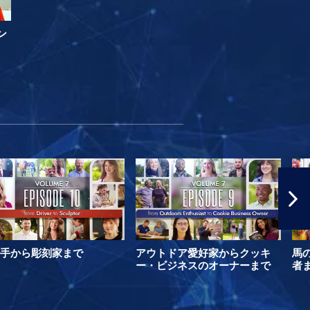
ン
手から彫刻家まで
アウトドア愛好家からクッキ
馬
ー・ビジネスのオーナーまで
者