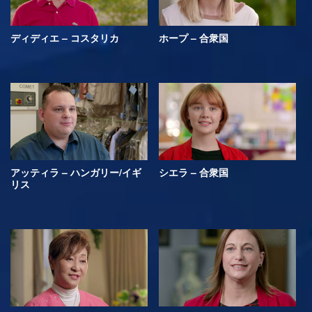
ディディエ – コスタリカ
ホープ – 合衆国
アッティラ – ハンガリー/イギ
シエラ – 合衆国
リス