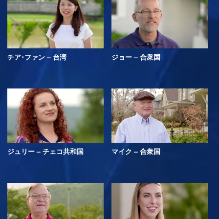
チア･ファン – 台湾
ジョー – 合衆国
ジュリー – チェコ共和国
マイク – 合衆国