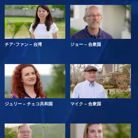
チア･ファン – 台湾
ジョー – 合衆国
ジュリー – チェコ共和国
マイク – 合衆国