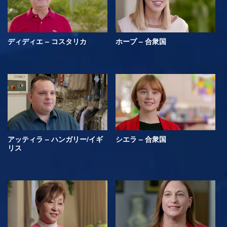
ディディエ – コスタリカ
ホープ – 合衆国
アッティラ – ハンガリー/イギ
シエラ – 合衆国
リス