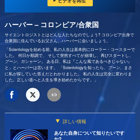
ビデオを再生
ハーバー – コロンビア/合衆国
サイエントロジストとはどんな人たちなのでしょう? コロンビア出身で
合衆国に住んでいるお父さん、ハーバーに会いましょう。
「Scientologyを始める前、私の人生は基本的にローラー・コースターで
した。 何日か順調で、 そして突然すべてが崩壊し、再びスタートし、
、ガシャーン。 ある日、私は『こんな風であるべきじゃない』
ブーン
と」とハーバーは言います。 「Scientologyを知ったら、
、まさ
ブーン
に私が探していた答えだとわかりました。 私の人生は完全に変わりま
した。正しい道へと人生を導き始めたからです。」
詳しい情報
あなた自身について知りたいです
か?