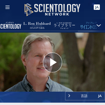
JA
Play
Video
言語:
JA