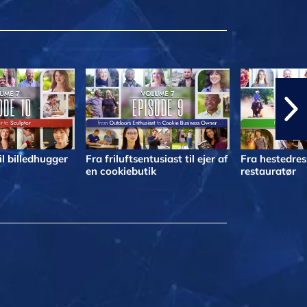
il billedhugger
Fra friluftsentusiast til ejer af
Fra hestedress
en cookiebutik
restauratør