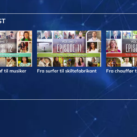
ST
f til musiker
Fra surfer til skiltefabrikant
Fra chauffør t