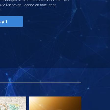
anceringen af Scientology Network, der blev
avid Miscavige i denne en time lange
.
spil