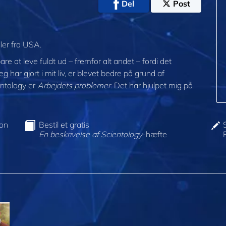
Del
Post
ler fra USA.
are at leve fuldt ud – fremfor alt andet – fordi det
g har gjort i mit liv, er blevet bedre på grund af
entology er
Arbejdets problemer
. Det har hjulpet mig på
ion
Bestil et gratis
En beskrivelse af Scientology
-hæfte