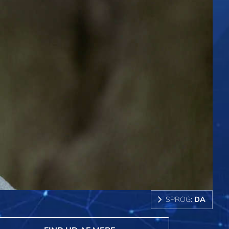
SPROG:
DA