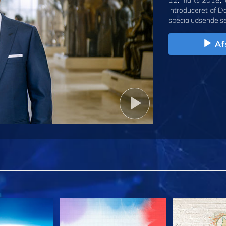
12. marts 2018, l
introduceret af D
specialudsendelse
Af