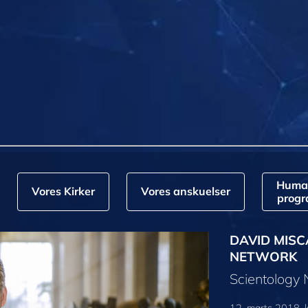
Huma
Vores Kirker
Vores anskuelser
prog
DAVID MISC
NETWORK
Scientology