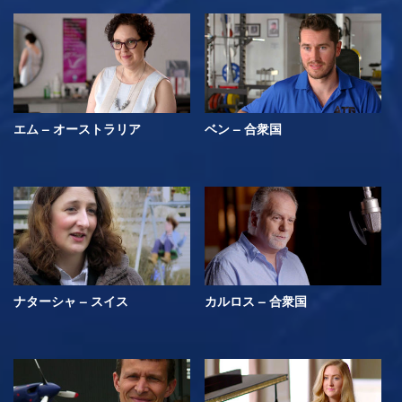
エム – オーストラリア
ベン – 合衆国
ナターシャ – スイス
カルロス – 合衆国