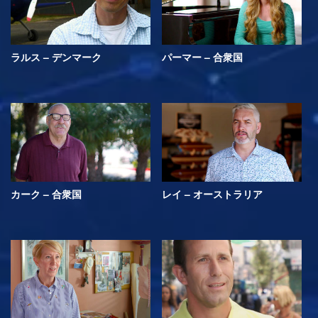
ラルス – デンマーク
パーマー – 合衆国
カーク – 合衆国
レイ – オーストラリア