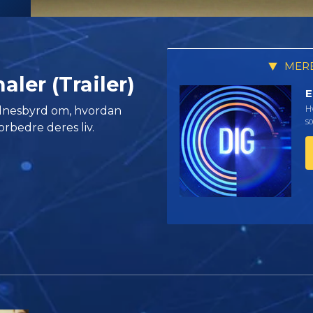
MERE
aler (Trailer)
E
Hv
vidnesbyrd om, hvordan
so
orbedre deres liv.