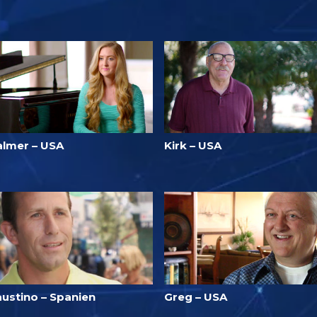
almer – USA
Kirk – USA
austino – Spanien
Greg – USA