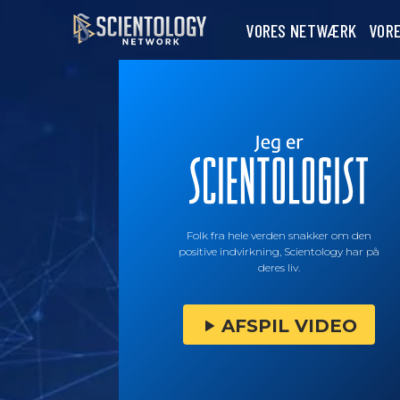
VORES NETWÆRK
VOR
Folk fra hele verden snakker om den
positive indvirkning, Scientology har på
deres liv.
AFSPIL VIDEO