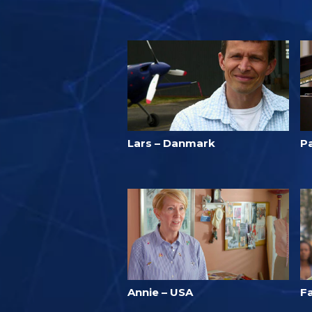
Lars – Danmark
P
Annie – USA
F