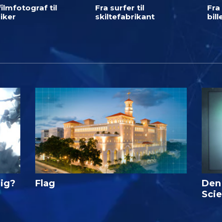
filmfotograf til
Fra surfer til
Fra 
iker
skiltefabrikant
bil
lig?
Flag
Den
Sci