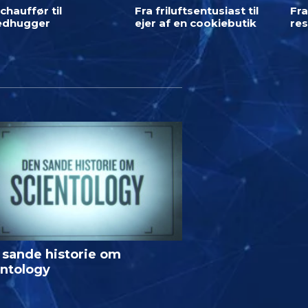
chauffør til
Fra friluftsentusiast til
Fra
ledhugger
ejer af en cookiebutik
res
 sande historie om
entology