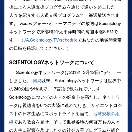
援による人道支援プログラムを通じて違いを起こした
人々を紹介する人道支援プログラムで、毎週放送されま
す。
Voicesフォー･ヒューマニティ
の放送はScientology
ネットワークで東部時間/太平洋時間の毎週水曜8 PMで
す。 （
JA.Scientology.TV/schedule
であなたの地域時間帯
の日時を確認してください。）
SCIENTOLOGYネットワークについて
Scientologyネットワークは2018年3月12日にデビュー
しました。
開局
以来、Scientologyネットワークは世界中
の240の国や地域で、17言語で観られています。
Scientologyについての人々の好奇心を満たし、ネットワ
ークは視聴者を6つの大陸に連れて行き、サイエントロジ
ストの日常生活にスポットライトを当て、
地球規模の組
織
である教会を見せ、そして世界各地の何百万もの人々
の人生に影響を及ぼしたその社会改善プログラムを紹介