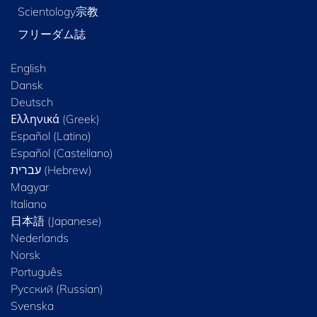
Scientology宗教
フリーダム誌
English
Dansk
Deutsch
Ελληνικά (Greek)
Español (Latino)
Español (Castellano)
Magyar
Italiano
日本語 (Japanese)
Nederlands
Norsk
Português
Русский (Russian)
Svenska