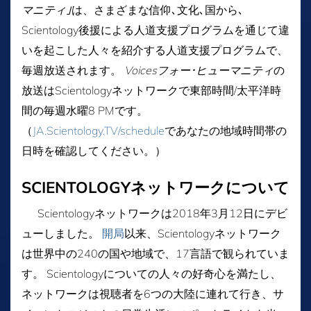
マニティ｣
は、さまざまな信仰､文化､国から､
Scientology後援による人道支援プログラムを通じて違
いを起こした人々を紹介する人道支援プログラムで、
毎週放送されます。
Voicesフォー･ヒューマニティ
の
放送はScientologyネットワークで東部時間/太平洋時
間の毎週水曜8 PMです。
（
JA.Scientology.TV/schedule
であなたの地域時間帯の
日時を確認してください。）
SCIENTOLOGYネットワークについて
Scientologyネットワークは2018年3月12日にデビ
ューしました。
開局
以来、Scientologyネットワーク
は世界中の240の国や地域で、17言語で観られていま
す。 Scientologyについての人々の好奇心を満たし、
ネットワークは視聴者を6つの大陸に連れて行き、サ