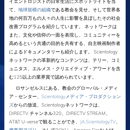
イエントロジストの日常生活にスポットライトを当
て、
地球規模の組織
である教会を見せ、そして世界各
地の何百万もの人々の人生に影響を及ぼしたその社会
改善プログラムを紹介しています。 ネットワークは
また、文化や信仰の一面を表現し、コミュニティーを
高めるという共通の目的を共有する、自主映画制作者
によるドキュメンタリーも紹介します。 Scientology
ネットワークの革新的なコンテンツは、テリー、コミ
ュニタス、エルメス・クリエイティブ・アワードを含
む125以上の業界賞で認められています。
ロサンゼルスにある、教会のグローバル・メディ
ア・センター、
Scientologyメディア・プロダクション
ズ
からの放送、Scientologyネットワークは、
DIRECTV チャンネル320、DIRECTV STREAM、
AT&T U-verseで観ることができ、
JA.Scientology.TV
、
携帯用アプリ
、そしてROKU、Amazon Fireおよび