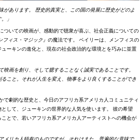
味があります。 歴史的真実と、この国の発展に歴史がどのよ
す。」
についての映画が、感動的で聴衆が喜ぶ、社会正義についての
ンフィス・マジック』
の魔法です。 ベイリーは、メンフィスの
ジューキンの進化と、現在の社会政治的な環境とを巧みに並置
て映画を創り、そして臆することなく誠実であることです。
創ること。それが人生を変え、物事をより良くすることができ
かで劇的な歴史と、今日のアフリカ系アメリカ人コミュニティ
物として、ジューキンの世界的な人気を使います。 彼の希望
ることで、若いアフリカ系アメリカ人アーティストへの機会が
アメリカ人特有のものですが、それはまた、普遍的な意味で、