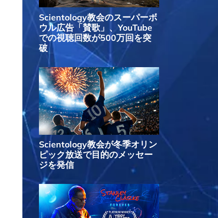
Scientology教会のスーパーボ
ウル広告「賛歌」、YouTube
での視聴回数が500万回を突
破
Scientology教会が冬季オリン
ピック放送で目的のメッセー
ジを発信