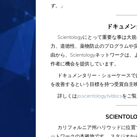
す。」
ドキュメン
Scientologyにとって重要な
力、道徳性、薬物防止のプログラムや災
由から、Scientologyネットワ
作者に機会を提供しています。
ドキュメンタリー・ショーケースで
を改善するという目標を持つ受賞自主
詳しくは
ja.scientology.tv/docs
をご覧
SCIENT
カリフォルニア州ハリウッドに位置するSc
ットワークの本拠地です。 スタジオから年中