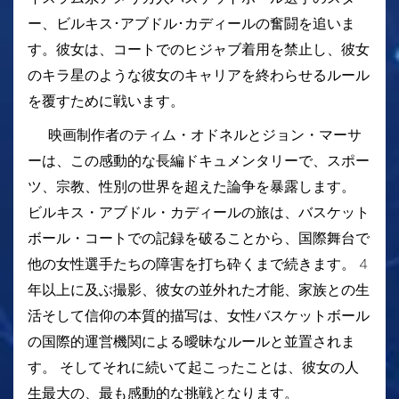
ー、ビルキス･アブドル･カディールの奮闘を追いま
す。彼女は、コートでのヒジャブ着用を禁止し、彼女
のキラ星のような彼女のキャリアを終わらせるルール
を覆すために戦います。
映画制作者のティム・オドネルとジョン・マーサ
ーは、この感動的な長編ドキュメンタリーで、スポー
ツ、宗教、性別の世界を超えた論争を暴露します。
ビルキス・アブドル・カディールの旅は、バスケット
ボール・コートでの記録を破ることから、国際舞台で
他の女性選手たちの障害を打ち砕くまで続きます。 4
年以上に及ぶ撮影、彼女の並外れた才能、家族との生
活そして信仰の本質的描写は、女性バスケットボール
の国際的運営機関による曖昧なルールと並置されま
す。 そしてそれに続いて起こったことは、彼女の人
生最大の、最も感動的な挑戦となります。