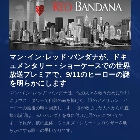
マン･イン･レッド･バンダナが、ドキ
ュメンタリー・ショーケースでの世界
放送プレミアで、9/11のヒーローの謎
を明らかにします
マン･イン･レッド･バンダナ
は、他の人々を救うために9/11
にサウス・タワーで自分の命を捧げた、謎のアメリカン・ヒ
ーローの最後の時を回想します。 彼が救助した人々からの直
接の説明は、赤いバンダナを身に付けた男の人についてで
す。それが、彼の正体、ウェルズ・レミー・クロウザーを明
らかにする唯一の手掛かりです。