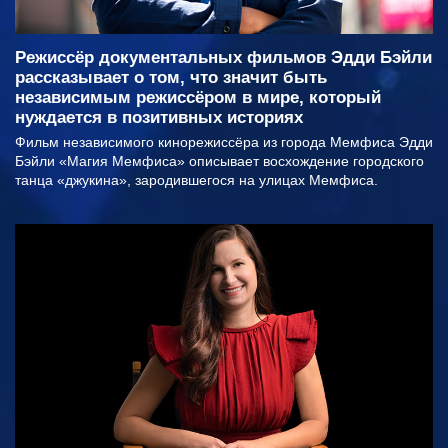
Режиссёр документальных фильмов Эдди Бэйли
рассказывает о том, что значит быть
независимым режиссёром в мире, который
нуждается в позитивных историях
Фильм независимого кинорежиссёра из города Мемфиса Эдди
Бэйли «Магия Мемфиса» описывает восхождение городского
танца «джукина», зародившегося на улицах Мемфиса.