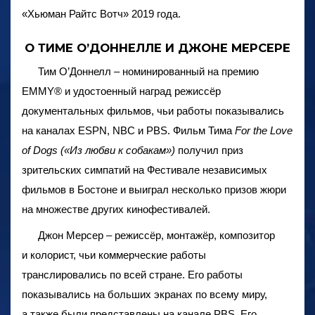
«Хьюман Райтс Вотч» 2019 года.
О ТИМЕ O’ДОННЕЛЛЕ И ДЖОНЕ МЕРСЕРЕ
Тим O’Доннелл – номинированный на премию
EMMY® и удостоенный наград режиссёр
документальных фильмов, чьи работы показывались
на каналах ESPN, NBC и PBS. Фильм Тима
For the Love
of Dogs («Из любви к собакам»)
получил приз
зрительских симпатий на Фестивале независимых
фильмов в Бостоне и выиграл несколько призов жюри
на множестве других кинофестивалей.
Джон Мерсер – режиссёр, монтажёр, композитор
и колорист, чьи коммерческие работы
транслировались по всей стране. Его работы
показывались на больших экранах по всему миру,
а также были представлены на канале PBS. Его