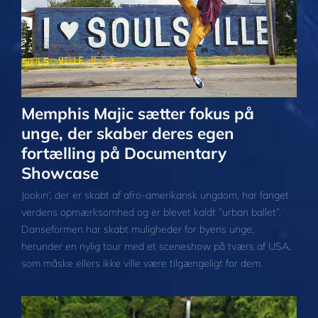
Memphis Majic sætter fokus på
unge, der skaber deres egen
fortælling på Documentary
Showcase
Jookin’, der er skabt af afro-amerikansk ungdom, har fanget
verdens opmærksomhed og er blevet kaldt ”urban ballet”.
Danseformen har skabt muligheder for byens unge,
herunder en nylig tour med et sceneshow på tværs af USA,
som måske ellers ikke ville være tilgængeligt for dem.