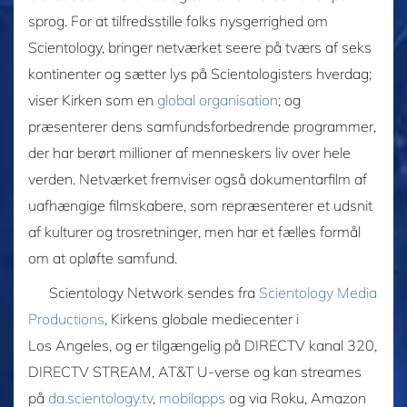
sprog. For at tilfredsstille folks nysgerrighed om
Scientology, bringer netværket seere på tværs af seks
kontinenter og sætter lys på Scientologisters hverdag;
viser Kirken som en
global organisation
; og
præsenterer dens samfundsforbedrende programmer,
der har berørt millioner af menneskers liv over hele
verden. Netværket fremviser også dokumentarfilm af
uafhængige filmskabere, som repræsenterer et udsnit
af kulturer og trosretninger, men har et fælles formål
om at opløfte samfund.
Scientology Network sendes fra
Scientology Media
Productions
, Kirkens globale mediecenter i
Los Angeles, og er tilgængelig på DIRECTV kanal 320,
DIRECTV STREAM, AT&T U-verse og kan streames
på
da.scientology.tv
,
mobilapps
og via Roku, Amazon