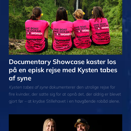
Documentary Showcase kaster los
på en episk rejse med Kysten tabes
af syne
Kysten tabes af syne
dokumenterer den utrolige rejse for
fire kvinder, der satte sig for at opnå det, der aldrig er blevet
gjort før – at krydse Stillehavet i en havgående robåd alene.