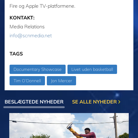
Fire og Apple TV-platformene.
KONTAKT:
Media Relations
info@scnmedia.net
TAGS
Documentary Showcase
Livet uden basketball
Tim O’Donnell
Jon Mercer
BESLÆGTEDE NYHEDER
SE ALLE NYHEDER