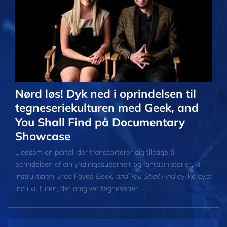
Nørd løs! Dyk ned i oprindelsen til
tegneseriekulturen med Geek, and
You Shall Find på Documentary
Showcase
Ligesom en portal, der transporterer dig tilbage til
oprindelsen af din yndlingssuperhelt og fantasihistorier, vil
instruktøren Brad Fayes
Geek, and You Shall Find
dykke dybt
ind i kulturen, der omgiver tegneserier.