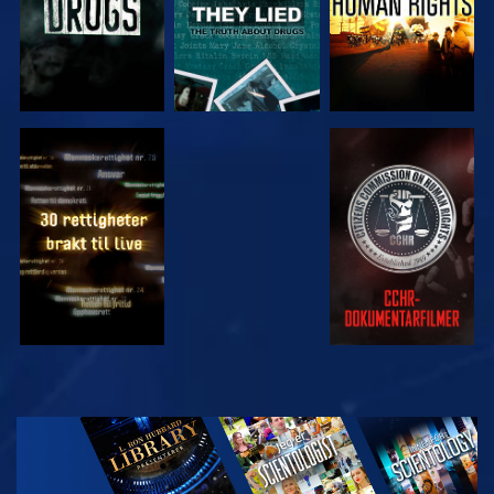
SE
SE
SE
SE
UTFORSK
SERIEN