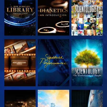
UTFORSK
UTFORSK
SE
SERIEN
SERIEN
UTFORSK
SE
UTFORSK
SERIEN
SERIEN
UTFORSK
UTFORSK
SE