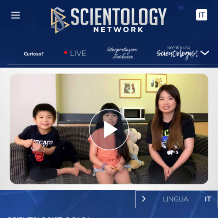
IT
LIVE
Curioso?
Play
Video
LINGUA:
IT