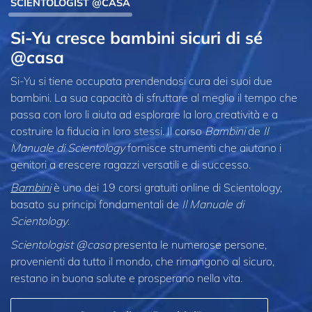
SCIENTOLOGIST @CASA
Si-Yu cresce bambini sicuri di sé
@casa
Si-Yu si tiene occupata prendendosi cura dei suoi due
bambini. La sua capacità di sfruttare al meglio il tempo che
passa con loro li aiuta ad esplorare la loro creatività e a
costruire la fiducia in loro stessi. Il corso
Bambini
de
Il
Manuale di Scientology
fornisce strumenti che aiutano i
genitori a crescere ragazzi versatili e di successo.
Bambini
è uno dei 19 corsi gratuiti online di Scientology,
basato su principi fondamentali de
Il Manuale di
Scientology
.
Scientologist @casa
presenta le numerose persone,
provenienti da tutto il mondo, che rimangono al sicuro,
restano in buona salute e prosperano nella vita.