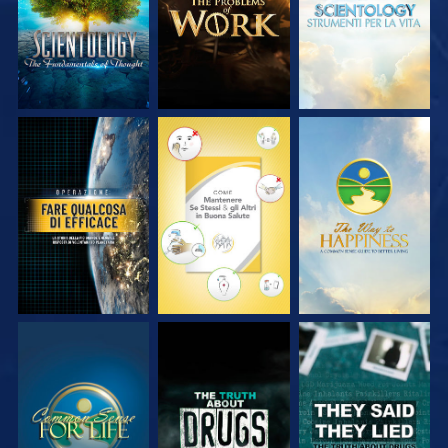
GUARDA
GUARDA
GUARDA
GUARDA
GUARDA
GUARDA