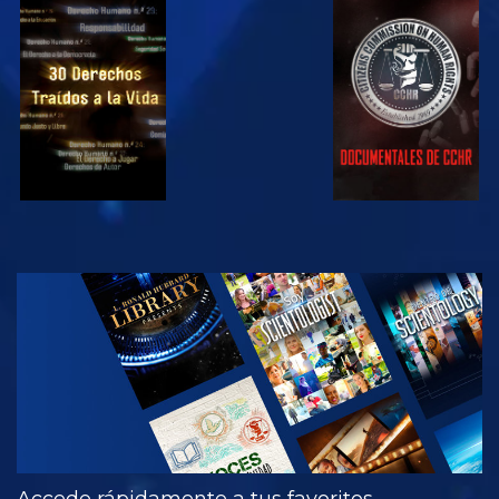
VE
VE
VE
VE
EXPLORA LAS
SERIES