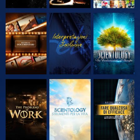
ESPLORA LE
GUARDA
ESPLORA LE
SERIE
SERIE
ESPLORA LE
ESPLORA LE
GUARDA
SERIE
SERIE