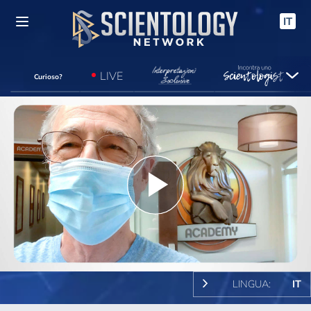
IT
LIVE
Curioso?
Play
Video
LINGUA:
IT