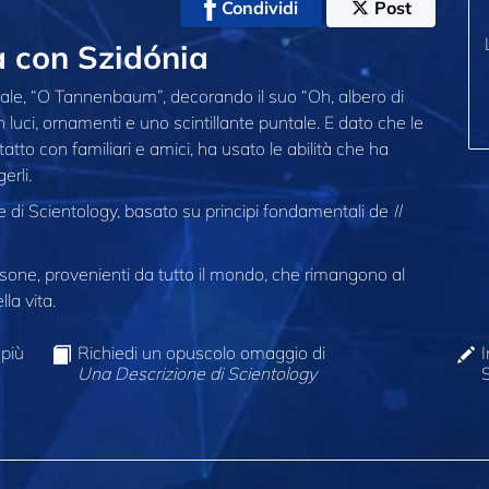
Condividi
Post
 con Szidónia
Natale, “O Tannenbaum”, decorando il suo “Oh, albero di
on luci, ornamenti e uno scintillante puntale. E dato che le
tto con familiari e amici, ha usato le abilità che ha
erli.
ne di Scientology, basato su principi fondamentali de
Il
one, provenienti da tutto il mondo, che rimangono al
la vita.
 più
Richiedi un opuscolo omaggio di
I
Una Descrizione di Scientology
S