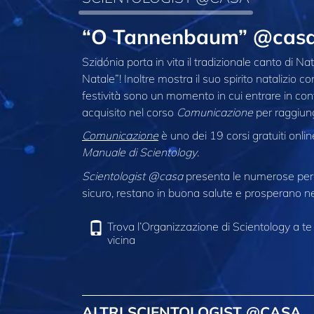
“O Tannenbaum” @casa
Szidónia porta in vita il tradizionale canto di 
Natale”! Inoltre mostra il suo spirito natalizio c
festività sono un momento in cui entrare in conta
acquisito nel corso
Comunicazione
per raggiung
Comunicazione
è uno dei 19 corsi gratuiti onli
Manuale di Scientology
.
Scientologist @casa
presenta le numerose pers
sicuro, restano in buona salute e prosperano nel
Trova l’Organizzazione di Scientology a te
vicina
ALTRI SCIENTOLOGIST @CASA