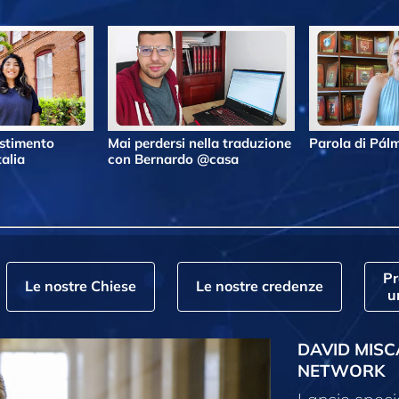
estimento
Mai perdersi nella traduzione
Parola di Pá
alia
con Bernardo @casa
P
Le nostre Chiese
Le nostre credenze
u
DAVID MISC
NETWORK