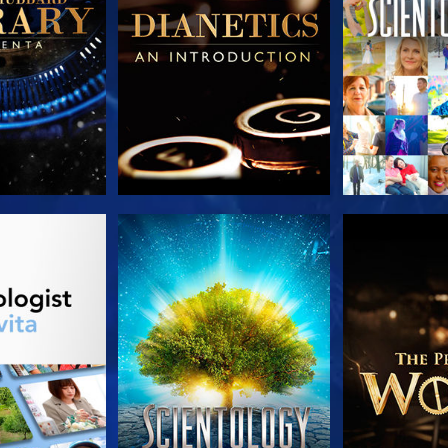
LE SERIE
GUARDA
ESPLORA 