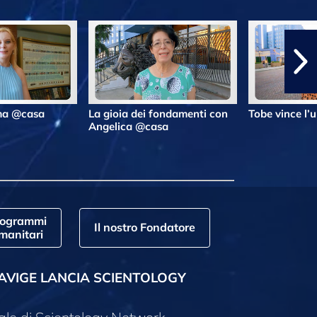
lma @casa
La gioia dei fondamenti con
Tobe vince l’
Angelica @casa
rogrammi
Il nostro Fondatore
manitari
AVIGE LANCIA SCIENTOLOGY