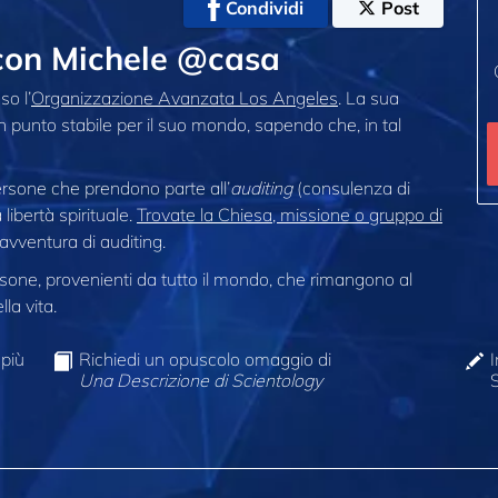
Condividi
Post
 con Michele @casa
so l’
Organizzazione Avanzata Los Angeles
. La sua
 punto stabile per il suo mondo, sapendo che, in tal
ersone che prendono parte all’
auditing
(consulenza di
libertà spirituale.
Trovate la Chiesa, missione o gruppo di
 avventura di auditing.
one, provenienti da tutto il mondo, che rimangono al
la vita.
 più
Richiedi un opuscolo omaggio di
I
Una Descrizione di Scientology
S