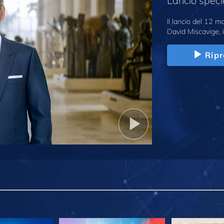
Lancio speci
Il lancio del 12 
David Miscavige, i
Ripr