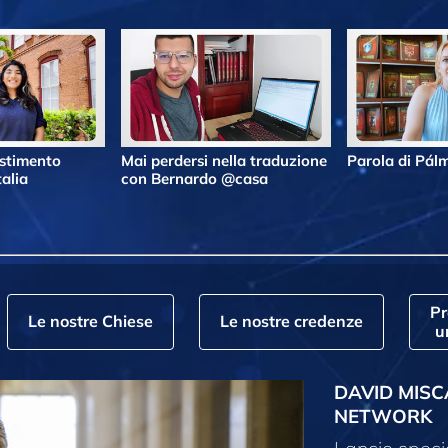
estimento
Mai perdersi nella traduzione
Parola di Pá
alia
con Bernardo @casa
P
Le nostre Chiese
Le nostre credenze
u
DAVID MISC
NETWORK