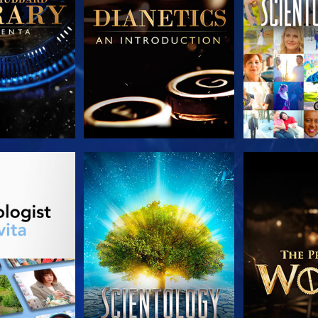
LE SERIE
GUARDA
ESPLORA 