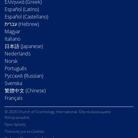
Ελληνικά (Greek)
Español (Latino)
Español (Castellano)
Magyar
Italiano
日本語 (Japanese)
Nederlands
Norsk
Português
Русский (Russian)
Svenska
繁體中文 (Chinese)
Français
© 2026 Church of Scientology International. Όλα τα Δικαιώματα
Κατοχυρωμένα.
Όροι Χρήσης
Πολιτική για τα Cookies