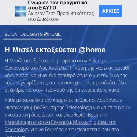
Γνώρισε τον πραγματικό
σου ΕΑΥΤΟ
ΑΡΧΙΣΕ
Δωρεάν Τεστ Προσωπικότητας
στο Διαδίκτυο
SCIENTOLOGISTS @HOME
Η Μισέλ εκτοξεύεται @home
Η Μισέλ εκτοξεύεται στη Γέφυρα στον
Ανώτερο
Οργανισμό του Λος Άντζελες
. Η λύση της για έναν ασταθή
κόσμο είναι να γίνει ένα σταθερό σημείο για τον δικό της
κόσμο, γνωρίζοντας ότι, αν συνεχίσει να προοδεύει, όλοι
οι άνθρωποι στον περίγυρό της θα είναι επίσης καλά.
Κάθε μέρα, σε όλο τον κόσμο, οι άνθρωποι λαμβάνουν
ώντιτινγκ
(συμβούλευση της Scientology) για να επιτύχουν
πνευματική διαφώτιση και ελευθερία.
Βρες την
πλησιέστερη σ’ εσένα Εκκλησία, Μίσιον ή ομάδα της
Scientology
για να ξεκινήσεις την περιπέτειά σου στο
ώντιτινγκ.