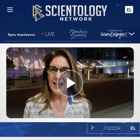
EL
LIVE
Έχεις περιέργεια;
Play
Video
ΓΛΩΣΣΑ:
EL