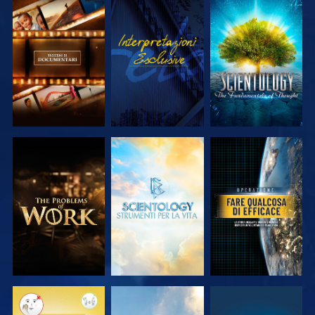
ESPLORA LE
GUARDA
ESPLORA LE
SERIE
SERIE
ESPLORA LE
ESPLORA LE
GUARDA
SERIE
SERIE