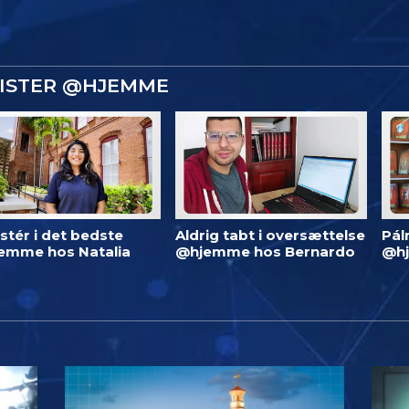
GISTER @HJEMME
stér i det bedste
Aldrig tabt i oversættelse
Pál
emme hos Natalia
@hjemme hos Bernardo
@h