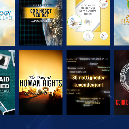
SE
SE