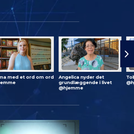
ma med et ord om ord
Angelica nyder det
To
jemme
grundlæggende i livet
@h
@hjemme