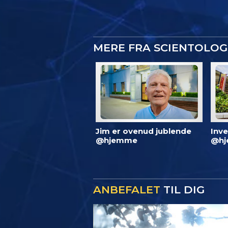
MERE FRA SCIENTOLO
Jim er ovenud jublende
Inve
@hjemme
@hj
ANBEFALET
TIL DIG