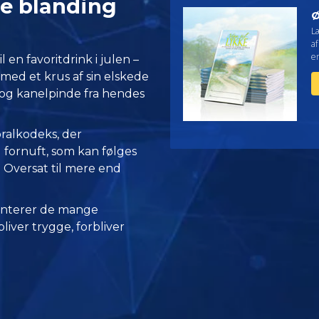
e blanding
Ø
L
af
en
 en favoritdrink i julen –
med et krus af sin elskede
og kanelpinde fra hendes
oralkodeks, der
fornuft, som kan følges
o. Oversat til mere end
nterer de mange
iver trygge, forbliver