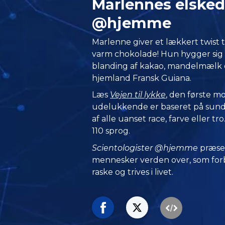
Marlennes elsked
@hjemme
Marlenne giver et lækkert twist til
varm chokolade! Hun hygger sig 
blanding af kakao, mandelmælk 
hjemland Fransk Guiana.
Læs
Vejen til lykke
, den første m
udelukkende er baseret på sund 
af alle uanset race, farve eller tr
110 sprog.
Scientologister @hjemme
præse
mennesker verden over, som forbl
raske og trives i livet.