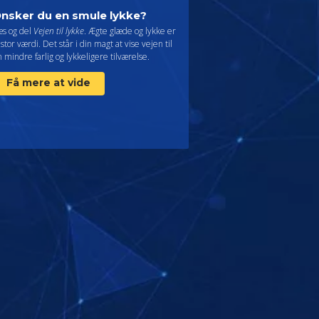
nsker du en smule lykke?
æs og del
Vejen til lykke
. Ægte glæde og lykke er
 stor værdi. Det står i din magt at vise vejen til
 mindre farlig og lykkeligere tilværelse.
Få mere at vide