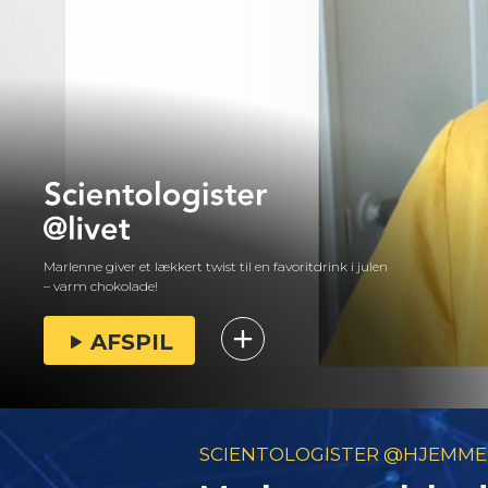
Marlenne giver et lækkert twist til en favoritdrink i julen
– varm chokolade!
AFSPIL
SCIENTOLOGISTER @HJEMME