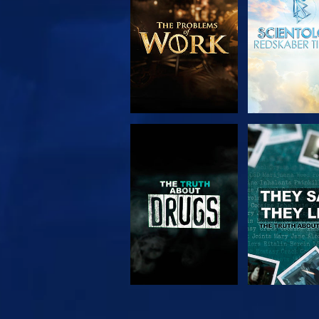
SE
SE