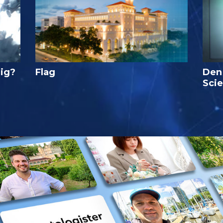
lig?
Flag
Den
Sci