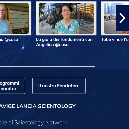
lma @casa
La gioia dei fondamenti con
Tobe vince l’
Angelica @casa
rogrammi
Il nostro Fondatore
manitari
AVIGE LANCIA SCIENTOLOGY
ale di Scientology Network