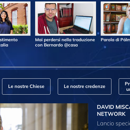
estimento
Mai perdersi nella traduzione
Parola di Pá
alia
con Bernardo @casa
P
Le nostre Chiese
Le nostre credenze
u
DAVID MISC
NETWORK
Lancio speci