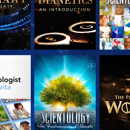
LE SERIE
GUARDA
ESPLORA 