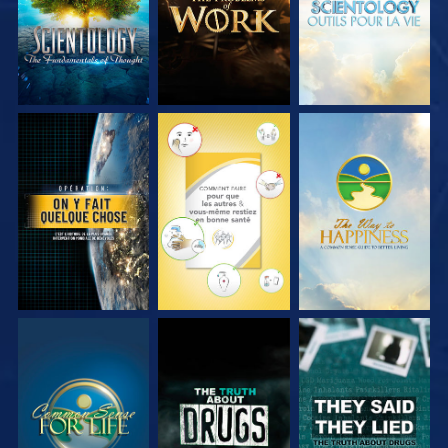
REGARDER
REGARDER
REGARDER
REGARDER
REGARDER
REGARDER