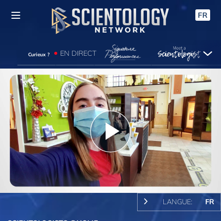
FR
EN DIRECT
Curieux ?
Play
Video
LANGUE:
FR