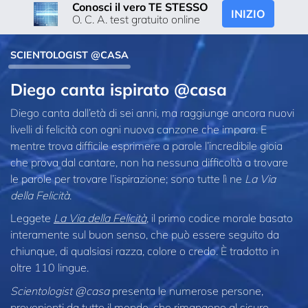
Conosci il vero TE STESSO
INIZIO
O. C. A. test gratuito online
SCIENTOLOGIST @CASA
Diego canta ispirato @casa
Diego canta dall’età di sei anni, ma raggiunge ancora nuovi
livelli di felicità con ogni nuova canzone che impara. E
mentre trova difficile esprimere a parole l’incredibile gioia
che prova dal cantare, non ha nessuna difficoltà a trovare
le parole per trovare l’ispirazione; sono tutte lì ne
La Via
della Felicità
.
Leggete
La Via della Felicità
, il primo codice morale basato
interamente sul buon senso, che può essere seguito da
chiunque, di qualsiasi razza, colore o credo. È tradotto in
oltre 110 lingue.
Scientologist @casa
presenta le numerose persone,
provenienti da tutto il mondo, che rimangono al sicuro,