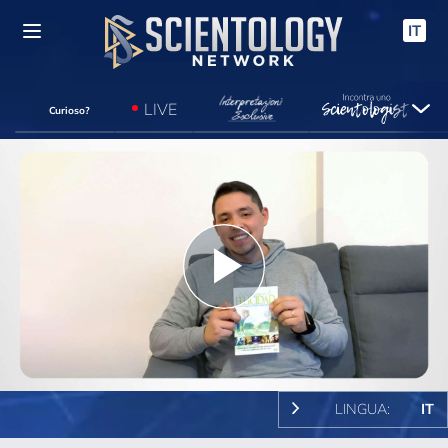
IT
LIVE
Curioso?
Play
Video
LINGUA:
IT