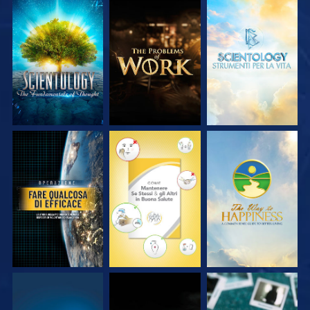
ESPLORA LE
ESPLORA LE
ESPLORA LE
SERIE
SERIE
SERIE
GUARDA
GUARDA
GUARDA