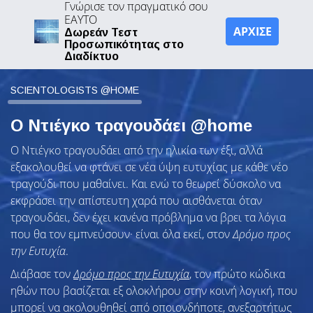
Γνώρισε τον πραγματικό σου
ΕΑΥΤΟ
ΑΡΧΙΣΕ
Δωρεάν Τεστ
Προσωπικότητας στο
Διαδίκτυο
SCIENTOLOGISTS @HOME
Ο Ντιέγκο τραγουδάει @home
Ο Ντιέγκο τραγουδάει από την ηλικία των έξι, αλλά
εξακολουθεί να φτάνει σε νέα ύψη ευτυχίας με κάθε νέο
τραγούδι που μαθαίνει. Και ενώ το θεωρεί δύσκολο να
εκφράσει την απίστευτη χαρά που αισθάνεται όταν
τραγουδάει, δεν έχει κανένα πρόβλημα να βρει τα λόγια
που θα τον εμπνεύσουν· είναι όλα εκεί, στον
Δρόμο προς
την Ευτυχία
.
Διάβασε τον
Δρόμο προς την Ευτυχία
, τον πρώτο κώδικα
ηθών που βασίζεται εξ ολοκλήρου στην κοινή λογική, που
μπορεί να ακολουθηθεί από οποιονδήποτε, ανεξαρτήτως