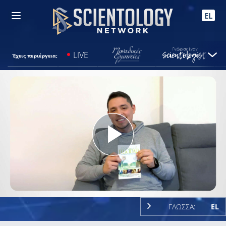
EL
LIVE
Έχεις περιέργεια;
Play
Video
ΓΛΩΣΣΑ:
EL